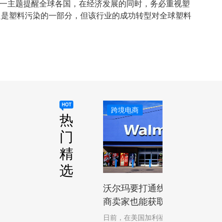
tion）”。这一主题提醒全球各国，在经济发展的同时，务必重视塑
只是塑料污染的一部分，但该行业的成功转型对全球塑料
跨境电商
热
门
精
选
沃尔玛要打通线上线下 第三方
商卖家也能获取实体店流量了
日前，在美国加利福尼亚州圣地亚哥